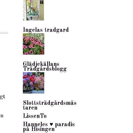
Ingelas tradgard
Glädjekällans
Trädgårdsblogg
gt
Slottsträdgårdsmäs
taren
an
LissenTo
Hanneles ♥ paradis
på Hisingen