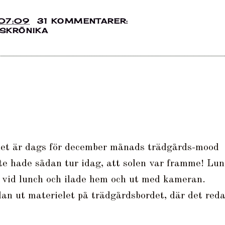
07:09
31 KOMMENTARER:
SKRÖNIKA
et är dags för december månads trädgårds-mood
te hade sådan tur idag, att solen var framme! Lun
t vid lunch och ilade hem och ut med kameran.
an ut materielet på trädgårdsbordet, där det red