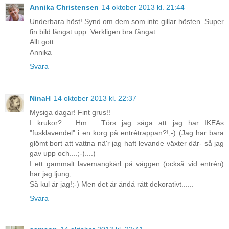
Annika Christensen
14 oktober 2013 kl. 21:44
Underbara höst! Synd om dem som inte gillar hösten. Super
fin bild längst upp. Verkligen bra fångat.
Allt gott
Annika
Svara
NinaH
14 oktober 2013 kl. 22:37
Mysiga dagar! Fint grus!!
I krukor?.... Hm.... Törs jag säga att jag har IKEAs
"fusklavendel" i en korg på entrétrappan?!;-) (Jag har bara
glömt bort att vattna nä'r jag haft levande växter där- så jag
gav upp och....;-)....)
I ett gammalt lavemangkärl på väggen (också vid entrén)
har jag ljung,
Så kul är jag!;-) Men det är ändå rätt dekorativt......
Svara