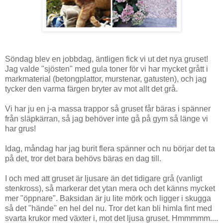
Söndag blev en jobbdag, äntligen fick vi ut det nya gruset!
Jag valde "sjösten" med gula toner för vi har mycket grått i
markmaterial (betongplattor, murstenar, gatusten), och jag
tycker den varma färgen bryter av mot allt det grå.
Vi har ju en j-a massa trappor så gruset får bäras i spänner
från släpkärran, så jag behöver inte gå på gym så länge vi
har grus!
Idag, måndag har jag burit flera spänner och nu börjar det ta
på det, tror det bara behövs bäras en dag till.
I och med att gruset är ljusare än det tidigare grå (vanligt
stenkross), så markerar det ytan mera och det känns mycket
mer "öppnare". Baksidan är ju lite mörk och ligger i skugga
så det "hände" en hel del nu. Tror det kan bli himla fint med
svarta krukor med växter i, mot det ljusa gruset. Hmmmmm....