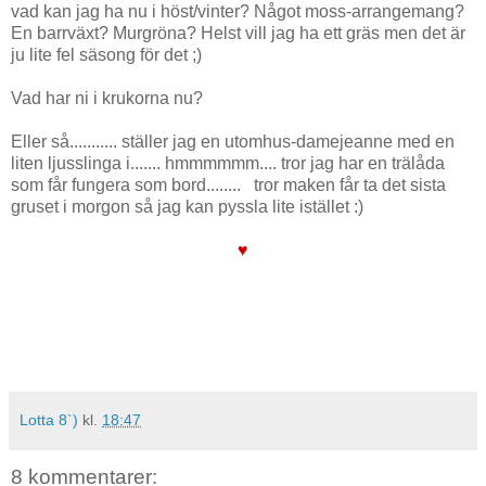
vad kan jag ha nu i höst/vinter? Något moss-arrangemang?
En barrväxt? Murgröna? Helst vill jag ha ett gräs men det är
ju lite fel säsong för det ;)
Vad har ni i krukorna nu?
Eller så........... ställer jag en utomhus-damejeanne med en
liten ljusslinga i....... hmmmmmm.... tror jag har en trälåda
som får fungera som bord........ tror maken får ta det sista
gruset i morgon så jag kan pyssla lite istället :)
♥
Lotta 8`)
kl.
18:47
8 kommentarer: