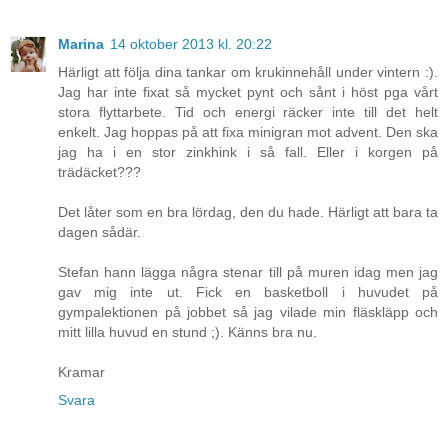
Marina
14 oktober 2013 kl. 20:22
Härligt att följa dina tankar om krukinnehåll under vintern :).
Jag har inte fixat så mycket pynt och sånt i höst pga vårt
stora flyttarbete. Tid och energi räcker inte till det helt
enkelt. Jag hoppas på att fixa minigran mot advent. Den ska
jag ha i en stor zinkhink i så fall. Eller i korgen på
trädäcket???
Det låter som en bra lördag, den du hade. Härligt att bara ta
dagen sådär.
Stefan hann lägga några stenar till på muren idag men jag
gav mig inte ut. Fick en basketboll i huvudet på
gympalektionen på jobbet så jag vilade min fläskläpp och
mitt lilla huvud en stund ;). Känns bra nu.
Kramar
Svara