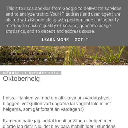
This site uses cookies from Google to deliver its services
and to analyze traffic. Your IP address and user-agent are
shared with Google along with performance and security
metrics to ensure quality of service, generate usage
statistics, and to detect and address abuse.
LEARN MORE
GOT IT
måndag 14 oktober 2013
Oktoberhelg
Fniss.... tanken var god om att skriva om vardagslivet i
bloggen, vet sjutton vart dagarna tar vägen! Inte minst
helgerna, som går fortare än vardagen ;)
Kameran hade jag laddat för att använda i helgen men
gjorde jag det? Nix, det blev bara mobilbilder i stundens