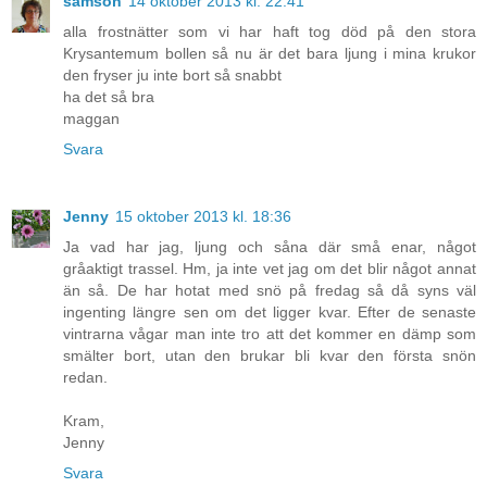
samson
14 oktober 2013 kl. 22:41
alla frostnätter som vi har haft tog död på den stora
Krysantemum bollen så nu är det bara ljung i mina krukor
den fryser ju inte bort så snabbt
ha det så bra
maggan
Svara
Jenny
15 oktober 2013 kl. 18:36
Ja vad har jag, ljung och såna där små enar, något
gråaktigt trassel. Hm, ja inte vet jag om det blir något annat
än så. De har hotat med snö på fredag så då syns väl
ingenting längre sen om det ligger kvar. Efter de senaste
vintrarna vågar man inte tro att det kommer en dämp som
smälter bort, utan den brukar bli kvar den första snön
redan.
Kram,
Jenny
Svara