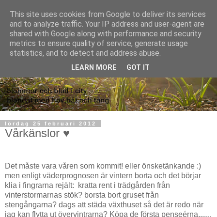
This site uses cookies from Google to deliver its services
and to analyze traffic. Your IP address and user-agent are
shared with Google along with performance and security
metrics to ensure quality of service, generate usage
statistics, and to detect and address abuse.
LEARN MORE
GOT IT
lördag 25 februari 2012
Vårkänslor ♥
Det måste vara våren som kommit! eller önsketänkande :)
men enligt väderprognosen är vintern borta och det börjar
klia i fingrarna rejält: kratta rent i trädgården från
vinterstormarnas stök? borsta bort gruset från
stengångarna? dags att städa växthuset så det är redo när
jag kan flytta ut övervintrarna? Köpa de första penseérna.......