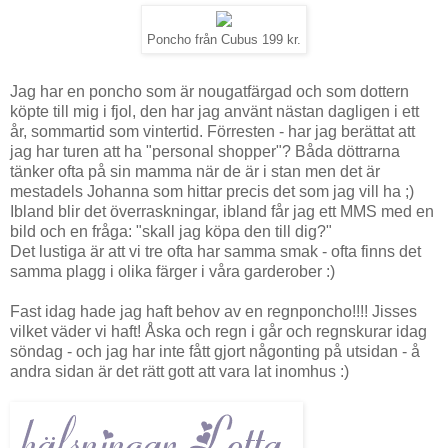
Poncho från Cubus 199 kr.
Jag har en poncho som är nougatfärgad och som dottern
köpte till mig i fjol, den har jag använt nästan dagligen i ett
år, sommartid som vintertid. Förresten - har jag berättat att
jag har turen att ha "personal shopper"? Båda döttrarna
tänker ofta på sin mamma när de är i stan men det är
mestadels Johanna som hittar precis det som jag vill ha ;)
Ibland blir det överraskningar, ibland får jag ett MMS med en
bild och en fråga: "skall jag köpa den till dig?"
Det lustiga är att vi tre ofta har samma smak - ofta finns det
samma plagg i olika färger i våra garderober :)
Fast idag hade jag haft behov av en regnponcho!!!! Jisses
vilket väder vi haft! Åska och regn i går och regnskurar idag
söndag - och jag har inte fått gjort någonting på utsidan - å
andra sidan är det rätt gott att vara lat inomhus :)