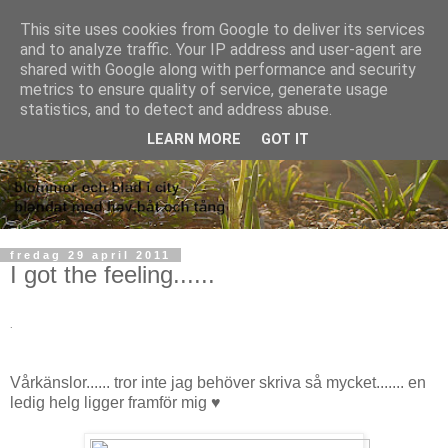
This site uses cookies from Google to deliver its services
and to analyze traffic. Your IP address and user-agent are
shared with Google along with performance and security
metrics to ensure quality of service, generate usage
statistics, and to detect and address abuse.
LEARN MORE
GOT IT
fredag 29 april 2011
I got the feeling......
.
Vårkänslor...... tror inte jag behöver skriva så mycket....... en
ledig helg ligger framför mig ♥