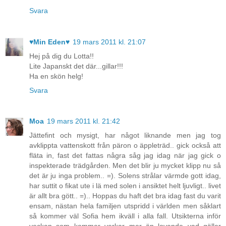
Svara
♥Min Eden♥
19 mars 2011 kl. 21:07
Hej på dig du Lotta!!
Lite Japanskt det där...gillar!!!
Ha en skön helg!
Svara
Moa
19 mars 2011 kl. 21:42
Jättefint och mysigt, har något liknande men jag tog
avklippta vattenskott från päron o äppleträd.. gick också att
fläta in, fast det fattas några såg jag idag när jag gick o
inspekterade trädgården. Men det blir ju mycket klipp nu så
det är ju inga problem.. =). Solens strålar värmde gott idag,
har suttit o fikat ute i lä med solen i ansiktet helt ljuvligt.. livet
är allt bra gött.. =).. Hoppas du haft det bra idag fast du varit
ensam, nästan hela familjen utspridd i världen men såklart
så kommer väl Sofia hem ikväll i alla fall. Utsikterna inför