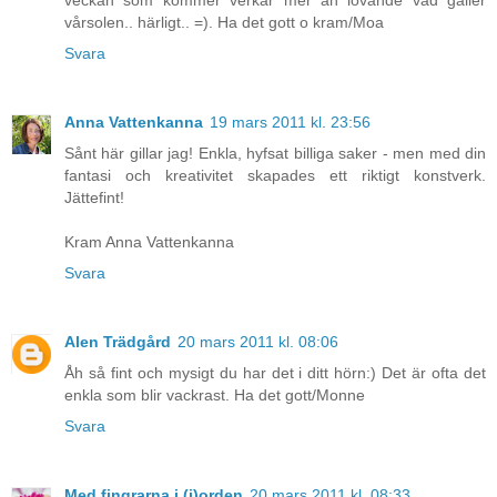
veckan som kommer verkar mer än lovande vad gäller
vårsolen.. härligt.. =). Ha det gott o kram/Moa
Svara
Anna Vattenkanna
19 mars 2011 kl. 23:56
Sånt här gillar jag! Enkla, hyfsat billiga saker - men med din
fantasi och kreativitet skapades ett riktigt konstverk.
Jättefint!
Kram Anna Vattenkanna
Svara
Alen Trädgård
20 mars 2011 kl. 08:06
Åh så fint och mysigt du har det i ditt hörn:) Det är ofta det
enkla som blir vackrast. Ha det gott/Monne
Svara
Med fingrarna i (j)orden
20 mars 2011 kl. 08:33