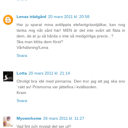
Lenas trädgård
20 mars 2011 kl. 20:58
Har ju sparat mina avklippta elefantgrässtjälkar, kan nog
tänka mig nåt sånt här! MEN är det inte svårt att fläta in
dem, de är ju så hårda o inte så medgörliga precis...?
Ska man blöta dem först?
Vårhälsning!Lena
Svara
Lotta
20 mars 2011 kl. 21:14
Otroligt bra idé med pinnarna. Den tror jag att jag ska sno
´rakt av! Prismorna var jättefina i kvällssolen.
Kram
Svara
Myownhome
26 mars 2011 kl. 11:27
Vad fint och mysigt det ser ut!!