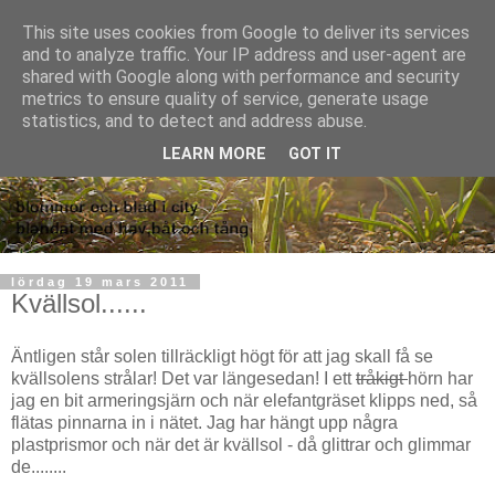
This site uses cookies from Google to deliver its services
and to analyze traffic. Your IP address and user-agent are
shared with Google along with performance and security
metrics to ensure quality of service, generate usage
statistics, and to detect and address abuse.
LEARN MORE
GOT IT
lördag 19 mars 2011
Kvällsol......
Äntligen står solen tillräckligt högt för att jag skall få se
kvällsolens strålar! Det var längesedan! I ett
tråkigt
hörn har
jag en bit armeringsjärn och när elefantgräset klipps ned, så
flätas pinnarna in i nätet. Jag har hängt upp några
plastprismor och när det är kvällsol - då glittrar och glimmar
de........