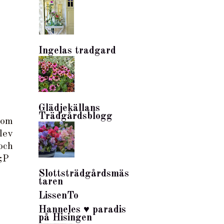
Ingelas tradgard
Glädjekällans
Trädgårdsblogg
kom
lev
och
;P
Slottsträdgårdsmäs
taren
LissenTo
Hanneles ♥ paradis
på Hisingen