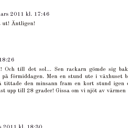
ars 2011 kl. 17:46
t ut! Äntligen!
 18:26
d! Och till det sol... Sen rackarn gömde sig ba
t på förmiddagen. Men en stund ute i växhuset b
å tittade den minsann fram en kort stund igen 
t upp till 28 grader! Gissa om vi njöt av värmen 
s 2011 kl. 18:30