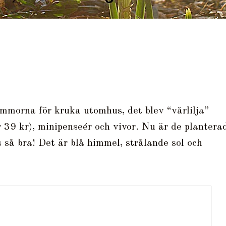
ommorna för kruka utomhus, det blev “vårlilja”
för 39 kr), minipenseér och vivor. Nu är de plantera
 så bra! Det är blå himmel, strålande sol och