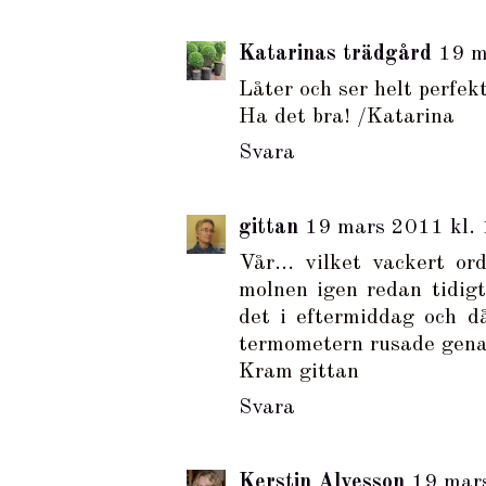
Katarinas trädgård
19 m
Låter och ser helt perfek
Ha det bra! /Katarina
Svara
gittan
19 mars 2011 kl.
Vår... vilket vackert or
molnen igen redan tidig
det i eftermiddag och d
termometern rusade genas
Kram gittan
Svara
Kerstin Alvesson
19 mar