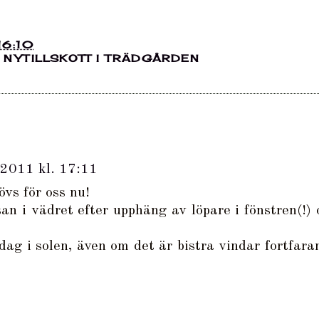
16:10
,
NYTILLSKOTT I TRÄDGÅRDEN
2011 kl. 17:11
vs för oss nu!
n i vädret efter upphäng av löpare i fönstren(!) 
ag i solen, även om det är bistra vindar fortfara