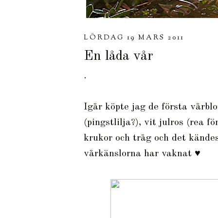
LÖRDAG 19 MARS 2011
En låda vår
.
Igår köpte jag de första vårbl
(pingstlilja?), vit julros (rea 
krukor och tråg och det kändes
vårkänslorna har vaknat ♥