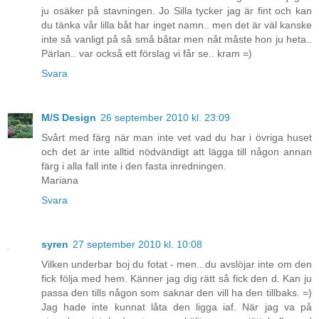
ju osäker på stavningen. Jo Silla tycker jag är fint och kan
du tänka vår lilla båt har inget namn.. men det är väl kanske
inte så vanligt på så små båtar men nåt måste hon ju heta..
Pärlan.. var också ett förslag vi får se.. kram =)
Svara
M/S Design
26 september 2010 kl. 23:09
Svårt med färg när man inte vet vad du har i övriga huset
och det är inte alltid nödvändigt att lägga till någon annan
färg i alla fall inte i den fasta inredningen.
Mariana
Svara
syren
27 september 2010 kl. 10:08
Vilken underbar boj du fotat - men...du avslöjar inte om den
fick följa med hem. Känner jag dig rätt så fick den d. Kan ju
passa den tills någon som saknar den vill ha den tillbaks. =)
Jag hade inte kunnat låta den ligga iaf. När jag va på