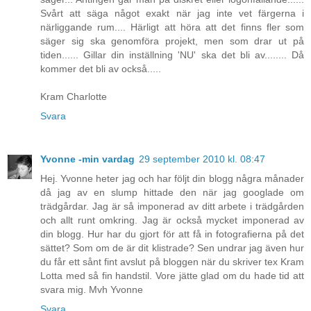
Svårt att säga något exakt när jag inte vet färgerna i
närliggande rum.... Härligt att höra att det finns fler som
säger sig ska genomföra projekt, men som drar ut på
tiden...... Gillar din inställning 'NU' ska det bli av........ Då
kommer det bli av också.....
Kram Charlotte
Svara
Yvonne -min vardag
29 september 2010 kl. 08:47
Hej. Yvonne heter jag och har följt din blogg några månader
då jag av en slump hittade den när jag googlade om
trädgårdar. Jag är så imponerad av ditt arbete i trädgården
och allt runt omkring. Jag är också mycket imponerad av
din blogg. Hur har du gjort för att få in fotografierna på det
sättet? Som om de är dit klistrade? Sen undrar jag även hur
du får ett sånt fint avslut på bloggen när du skriver tex Kram
Lotta med så fin handstil. Vore jätte glad om du hade tid att
svara mig. Mvh Yvonne
Svara