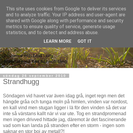
This site uses cookies from Google to deliver its services
and to analyze traffic. Your IP address and user-agent are
shared with Google along with performance and security
metrics to ensure quality of service, generate usage
statistics, and to detect and address abuse.
LEARN MORE
GOT IT
söndag 26 september 2010
Strandhugg
Söndagen vid havet var även idag grå, inget regn men det
hängde gråa och tunga moln på himlen, vinden var nordost,
en kall vind men stugan ligger i lä för den vinden så det var
inte så värstans kallt när vi var ute. Tog en strandpromenad
men ingen drivved hittade jag, däremot är det fascinerande
vad som kan landa på stranden efter en storm - ingen som
saknar en stor boj av metall?!