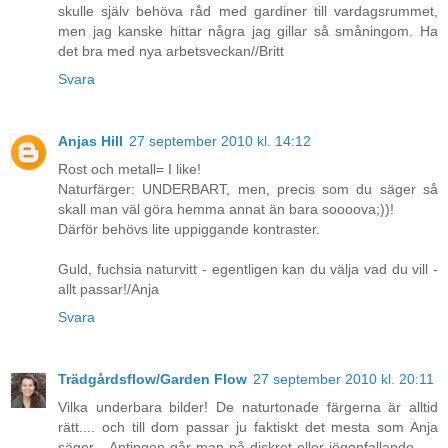
skulle själv behöva råd med gardiner till vardagsrummet,
men jag kanske hittar några jag gillar så småningom. Ha
det bra med nya arbetsveckan//Britt
Svara
Anjas Hill
27 september 2010 kl. 14:12
Rost och metall= I like!
Naturfärger: UNDERBART, men, precis som du säger så
skall man väl göra hemma annat än bara soooova;))!
Därför behövs lite uppiggande kontraster.
Guld, fuchsia naturvitt - egentligen kan du välja vad du vill -
allt passar!/Anja
Svara
Trädgårdsflow/Garden Flow
27 september 2010 kl. 20:11
Vilka underbara bilder! De naturtonade färgerna är alltid
rätt.... och till dom passar ju faktiskt det mesta som Anja
säger... Antingen går man på diskret eller iögonfallande......