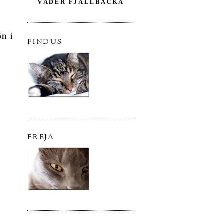
VÄDER FJÄLLBACKA
n i
FINDUS
FREJA