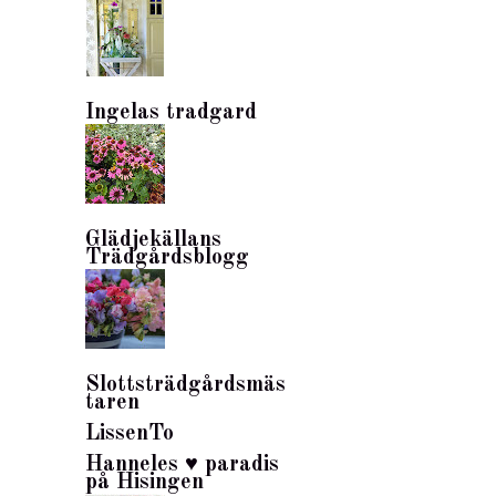
Ingelas tradgard
Glädjekällans
Trädgårdsblogg
Slottsträdgårdsmäs
taren
LissenTo
Hanneles ♥ paradis
på Hisingen