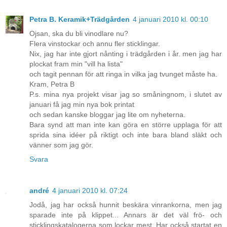
Petra B. Keramik+Trädgården
4 januari 2010 kl. 00:10
Ojsan, ska du bli vinodlare nu?
Flera vinstockar och annu fler sticklingar.
Nix, jag har inte gjort nånting i trädgården i år. men jag har
plockat fram min "vill ha lista"
och tagit pennan för att ringa in vilka jag tvunget måste ha.
Kram, Petra B
P.s. mina nya projekt visar jag so småningnom, i slutet av
januari få jag min nya bok printat
och sedan kanske bloggar jag lite om nyheterna.
Bara synd att man inte kan göra en större upplaga för att
sprida sina idéer på riktigt och inte bara bland släkt och
vänner som jag gör.
Svara
andré
4 januari 2010 kl. 07:24
Jodå, jag har också hunnit beskära vinrankorna, men jag
sparade inte på klippet... Annars är det väl frö- och
sticklingskatalogerna som lockar mest. Har också startat en