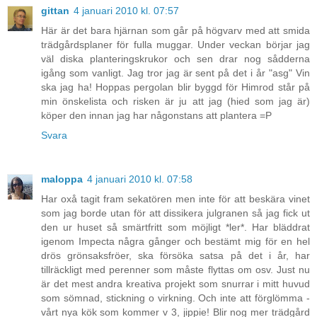
gittan
4 januari 2010 kl. 07:57
Här är det bara hjärnan som går på högvarv med att smida
trädgårdsplaner för fulla muggar. Under veckan börjar jag
väl diska planteringskrukor och sen drar nog sådderna
igång som vanligt. Jag tror jag är sent på det i år "asg" Vin
ska jag ha! Hoppas pergolan blir byggd för Himrod står på
min önskelista och risken är ju att jag (hied som jag är)
köper den innan jag har någonstans att plantera =P
Svara
maloppa
4 januari 2010 kl. 07:58
Har oxå tagit fram sekatören men inte för att beskära vinet
som jag borde utan för att dissikera julgranen så jag fick ut
den ur huset så smärtfritt som möjligt *ler*. Har bläddrat
igenom Impecta några gånger och bestämt mig för en hel
drös grönsaksfröer, ska försöka satsa på det i år, har
tillräckligt med perenner som måste flyttas om osv. Just nu
är det mest andra kreativa projekt som snurrar i mitt huvud
som sömnad, stickning o virkning. Och inte att förglömma -
vårt nya kök som kommer v 3, jippie! Blir nog mer trädgård