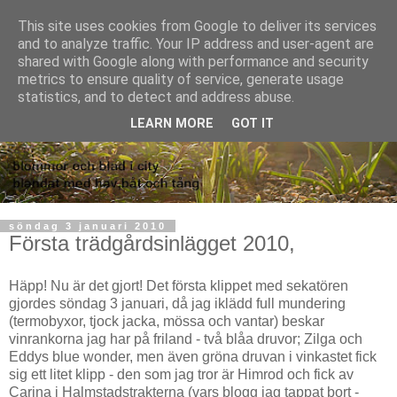
This site uses cookies from Google to deliver its services
and to analyze traffic. Your IP address and user-agent are
shared with Google along with performance and security
metrics to ensure quality of service, generate usage
statistics, and to detect and address abuse.
LEARN MORE
GOT IT
söndag 3 januari 2010
Första trädgårdsinlägget 2010,
Häpp! Nu är det gjort! Det första klippet med sekatören
gjordes söndag 3 januari, då jag iklädd full mundering
(termobyxor, tjock jacka, mössa och vantar) beskar
vinrankorna jag har på friland - två blåa druvor; Zilga och
Eddys blue wonder, men även gröna druvan i vinkastet fick
sig ett litet klipp - den som jag tror är Himrod och fick av
Carina i Halmstadstrakterna (vars blogg jag tappat bort -