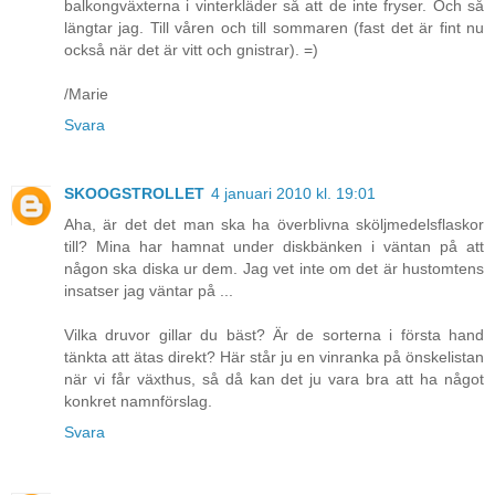
balkongväxterna i vinterkläder så att de inte fryser. Och så
längtar jag. Till våren och till sommaren (fast det är fint nu
också när det är vitt och gnistrar). =)
/Marie
Svara
SKOOGSTROLLET
4 januari 2010 kl. 19:01
Aha, är det det man ska ha överblivna sköljmedelsflaskor
till? Mina har hamnat under diskbänken i väntan på att
någon ska diska ur dem. Jag vet inte om det är hustomtens
insatser jag väntar på ...
Vilka druvor gillar du bäst? Är de sorterna i första hand
tänkta att ätas direkt? Här står ju en vinranka på önskelistan
när vi får växthus, så då kan det ju vara bra att ha något
konkret namnförslag.
Svara