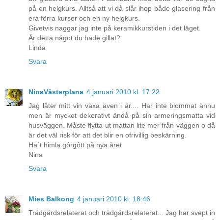
på en helgkurs. Alltså att vi då slår ihop både glasering från
era förra kurser och en ny helgkurs.
Givetvis naggar jag inte på keramikkurstiden i det läget.
Är detta något du hade gillat?
Linda
Svara
NinaVästerplana
4 januari 2010 kl. 17:22
Jag låter mitt vin växa även i år.... Har inte blommat ännu
men är mycket dekorativt ändå på sin armeringsmatta vid
husväggen. Måste flytta ut mattan lite mer från väggen o då
är det väl risk för att det blir en ofrivillig beskärning.
Ha´t himla gôrgôtt på nya året
Nina
Svara
Mies Balkong
4 januari 2010 kl. 18:46
Trädgårdsrelaterat och trädgårdsrelaterat... Jag har svept in