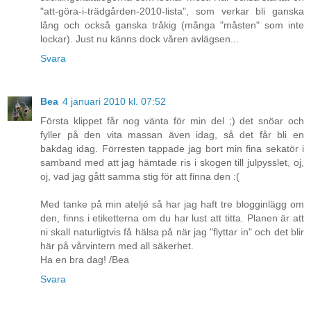
"att-göra-i-trädgården-2010-lista", som verkar bli ganska
lång och också ganska tråkig (många "måsten" som inte
lockar). Just nu känns dock våren avlägsen...
Svara
Bea
4 januari 2010 kl. 07:52
Första klippet får nog vänta för min del ;) det snöar och
fyller på den vita massan även idag, så det får bli en
bakdag idag. Förresten tappade jag bort min fina sekatör i
samband med att jag hämtade ris i skogen till julpysslet, oj,
oj, vad jag gått samma stig för att finna den :(
Med tanke på min ateljé så har jag haft tre blogginlägg om
den, finns i etiketterna om du har lust att titta. Planen är att
ni skall naturligtvis få hälsa på när jag "flyttar in" och det blir
här på vårvintern med all säkerhet.
Ha en bra dag! /Bea
Svara