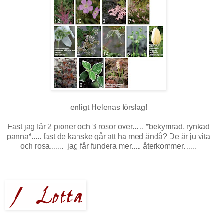
enligt Helenas förslag!
Fast jag får 2 pioner och 3 rosor över...... *bekymrad, rynkad
panna*..... fast de kanske går att ha med ändå? De är ju vita
och rosa....... jag får fundera mer..... återkommer.......