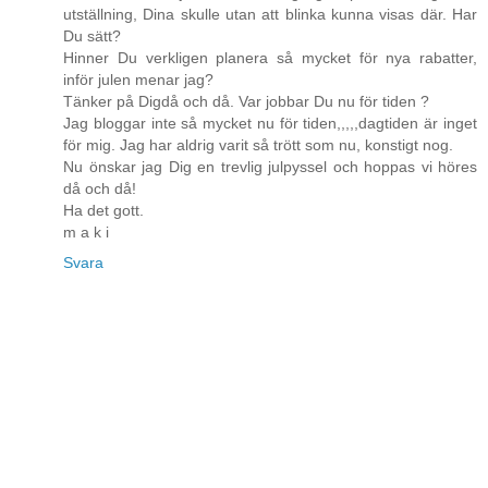
utställning, Dina skulle utan att blinka kunna visas där. Har
Du sätt?
Hinner Du verkligen planera så mycket för nya rabatter,
inför julen menar jag?
Tänker på Digdå och då. Var jobbar Du nu för tiden ?
Jag bloggar inte så mycket nu för tiden,,,,,dagtiden är inget
för mig. Jag har aldrig varit så trött som nu, konstigt nog.
Nu önskar jag Dig en trevlig julpyssel och hoppas vi höres
då och då!
Ha det gott.
m a k i
Svara