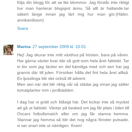
följa din blogg för att se lite blommor. Jag förstår inte riktigt
hur man hanterar blogspot ännu. Så allt är haltande.tar
säkert länge innan jag lärt mig hur man gör.(Hälsn.
annikanilsson)
Svara
Marina
27 september 2009 kl. 10:01
Hej! Jag skurar inte mitt växthus på hösten, bara på våren.
Har gärna växter kvar där så gott som hela året faktiskt. Tar
in löv som jag täcker en del känsliga med och sen har jag
granris där till julen. Försöker hålla det fint hela året alltså.
En ljusslinga blir det också till advent.
Men sen när det blir riktig vår så städar jag innan jag sätter
tomatplantor mm i jordbädden.
I dag har vi grätt och blåsigt här. Det lockar inte så mycket
att gå ut faktiskt. Väntar på besked om jag får plats i bilen till
Oscars fotbollsmatch eller om jag får stanna hemma.
Stannar jag hemma så blir det nog några fönster putsade,
vi ser snart inte ut nämligen. Kram!