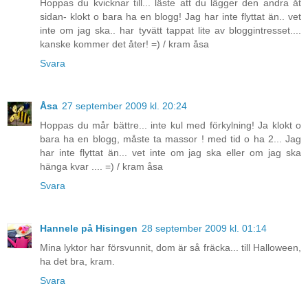
Hoppas du kvicknar till... läste att du lägger den andra åt
sidan- klokt o bara ha en blogg! Jag har inte flyttat än.. vet
inte om jag ska.. har tyvätt tappat lite av bloggintresset....
kanske kommer det åter! =) / kram åsa
Svara
Åsa
27 september 2009 kl. 20:24
Hoppas du mår bättre... inte kul med förkylning! Ja klokt o
bara ha en blogg, måste ta massor ! med tid o ha 2... Jag
har inte flyttat än... vet inte om jag ska eller om jag ska
hänga kvar .... =) / kram åsa
Svara
Hannele på Hisingen
28 september 2009 kl. 01:14
Mina lyktor har försvunnit, dom är så fräcka... till Halloween,
ha det bra, kram.
Svara