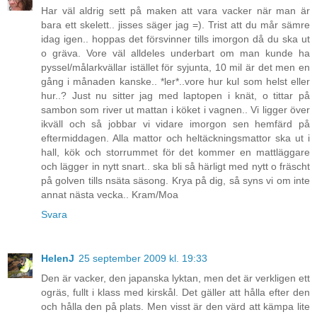
Har väl aldrig sett på maken att vara vacker när man är
bara ett skelett.. jisses säger jag =). Trist att du mår sämre
idag igen.. hoppas det försvinner tills imorgon då du ska ut
o gräva. Vore väl alldeles underbart om man kunde ha
pyssel/målarkvällar istället för syjunta, 10 mil är det men en
gång i månaden kanske.. *ler*..vore hur kul som helst eller
hur..? Just nu sitter jag med laptopen i knät, o tittar på
sambon som river ut mattan i köket i vagnen.. Vi ligger över
ikväll och så jobbar vi vidare imorgon sen hemfärd på
eftermiddagen. Alla mattor och heltäckningsmattor ska ut i
hall, kök och storrummet för det kommer en mattläggare
och lägger in nytt snart.. ska bli så härligt med nytt o fräscht
på golven tills nsäta säsong. Krya på dig, så syns vi om inte
annat nästa vecka.. Kram/Moa
Svara
HelenJ
25 september 2009 kl. 19:33
Den är vacker, den japanska lyktan, men det är verkligen ett
ogräs, fullt i klass med kirskål. Det gäller att hålla efter den
och hålla den på plats. Men visst är den värd att kämpa lite