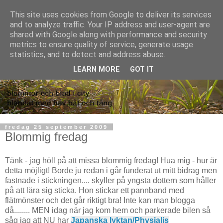
This site uses cookies from Google to deliver its services
and to analyze traffic. Your IP address and user-agent are
shared with Google along with performance and security
metrics to ensure quality of service, generate usage
statistics, and to detect and address abuse.
LEARN MORE
GOT IT
fredag 25 september 2009
Blommig fredag
Tänk - jag höll på att missa blommig fredag! Hua mig - hur är
detta möjligt! Borde ju redan i går funderat ut mitt bidrag men
fastnade i stickningen.... skyller på yngsta dottern som håller
på att lära sig sticka. Hon stickar ett pannband med
flätmönster och det går riktigt bra! Inte kan man blogga
då........ MEN idag när jag kom hem och parkerade bilen så
såg jag att NU har
Japanska lyktan/Physialis