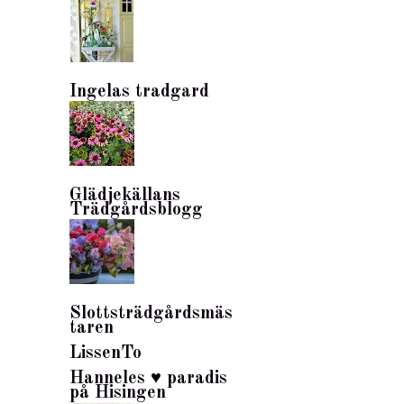
Ingelas tradgard
Glädjekällans
Trädgårdsblogg
Slottsträdgårdsmäs
taren
LissenTo
Hanneles ♥ paradis
på Hisingen