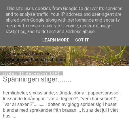
This site uses cookies from Google to deliver its services
and to analyze traffic. Your IP address and user-agent are
shared with Google along with performance and security
metrics to ensure quality of service, generate usage
statistics, and to detect and address abuse.
LEARN MORE
GOT IT
tisdag 23 december 2008
Spänningen stiger.......
hemligheter, smusslande, stängda dörrar, pappersprassel,
fnissande tonåringar, "var är tejpen?", "vem har snöret?",
"var är saxen?"........... doften av glögg sprider sig i huset,
blandat med sprakandet från brasan.... Nu är det jul i vårt
hus.....