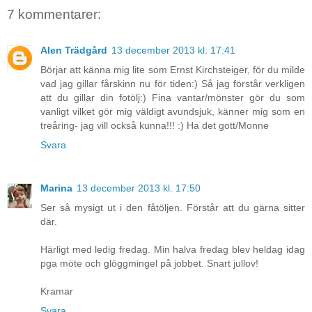
7 kommentarer:
Alen Trädgård
13 december 2013 kl. 17:41
Börjar att känna mig lite som Ernst Kirchsteiger, för du milde
vad jag gillar fårskinn nu för tiden:) Så jag förstår verkligen
att du gillar din fotölj:) Fina vantar/mönster gör du som
vanligt vilket gör mig väldigt avundsjuk, känner mig som en
treåring- jag vill också kunna!!! :) Ha det gott/Monne
Svara
Marina
13 december 2013 kl. 17:50
Ser så mysigt ut i den fåtöljen. Förstår att du gärna sitter
där.
Härligt med ledig fredag. Min halva fredag blev heldag idag
pga möte och glöggmingel på jobbet. Snart jullov!
Kramar
Svara