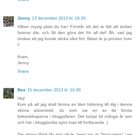
Jenny
13 december 2013 kl. 18:30
Vilken mysig plats du har! Förstår att det är lätt att ändan
fastnar där, och låt den göra det för all del! Åh, vad jag
önskar att jag kunde sticka sånt fint, flätan är ju pricken över
i!
Kram,
Jenny
Svara
Bea
15 december 2013 kl. 16:00
Hej!
Kom på att jag skall lämna en liten hälsning till dig i denna
sköna adventstid, du som var en av de första
bekantskaperna i bloggsfären. Det börjar bli många år sen
och här i blogglandia syns man till fortfarande :)
Din sköna fåtölj får mig att le, även jag är "försjunken" i en