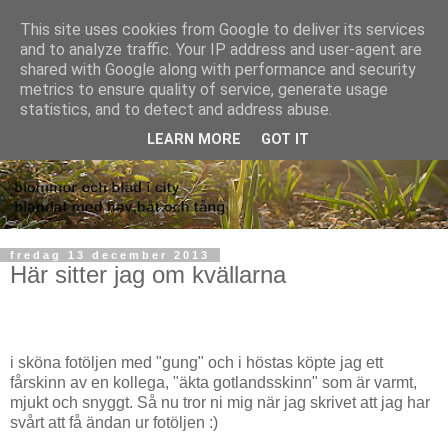
This site uses cookies from Google to deliver its services
and to analyze traffic. Your IP address and user-agent are
shared with Google along with performance and security
metrics to ensure quality of service, generate usage
statistics, and to detect and address abuse.
LEARN MORE
GOT IT
fredag 13 december 2013
Här sitter jag om kvällarna
i sköna fotöljen med "gung" och i höstas köpte jag ett
fårskinn av en kollega, "äkta gotlandsskinn" som är varmt,
mjukt och snyggt. Så nu tror ni mig när jag skrivet att jag har
svårt att få ändan ur fotöljen :)