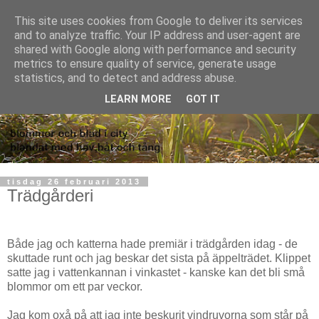
This site uses cookies from Google to deliver its services
and to analyze traffic. Your IP address and user-agent are
shared with Google along with performance and security
metrics to ensure quality of service, generate usage
statistics, and to detect and address abuse.
LEARN MORE
GOT IT
tisdag 26 februari 2013
Trädgårderi
Både jag och katterna hade premiär i trädgården idag - de
skuttade runt och jag beskar det sista på äppelträdet. Klippet
satte jag i vattenkannan i vinkastet - kanske kan det bli små
blommor om ett par veckor.
Jag kom oxå på att jag inte beskurit vindruvorna som står på