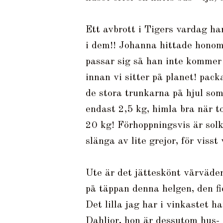
Ett avbrott i Tigers vardag har
i dem!! Johanna hittade honom 
passar sig så han inte kommer
innan vi sitter på planet! pack
de stora trunkarna på hjul som
endast 2,5 kg, himla bra när t
20 kg! Förhoppningsvis är sol
slänga av lite grejor, för visst 
Ute är det jätteskönt vårväde
på täppan denna helgen, den fic
Det lilla jag har i vinkastet h
Dahlior, hon är dessutom hus- 