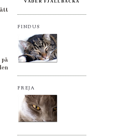
VÄDER FJÄLLBACKA
ått
FINDUS
 på
den
FREJA