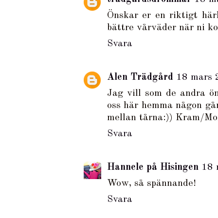
Önskar er en riktigt här
bättre vårväder när ni k
Svara
Alen Trädgård
18 mars 
Jag vill som de andra ön
oss här hemma någon gån
mellan tårna:)) Kram/M
Svara
Hannele på Hisingen
18 
Wow, så spännande!
Svara