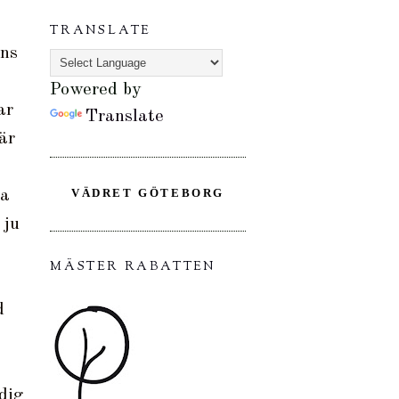
TRANSLATE
nns
Powered by
ar
Translate
är
VÄDRET GÖTEBORG
ra
 ju
MÄSTER RABATTEN
d
dig