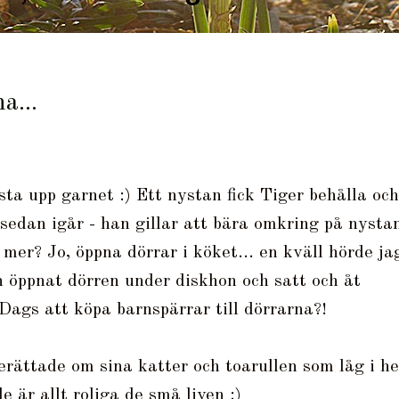
a...
ysta upp garnet :) Ett nystan fick Tiger behålla och
sedan igår - han gillar att bära omkring på nysta
mer? Jo, öppna dörrar i köket... en kväll hörde ja
n öppnat dörren under diskhon och satt och åt
ags att köpa barnspärrar till dörrarna?!
berättade om sina katter och toarullen som låg i he
de är allt roliga de små liven :)