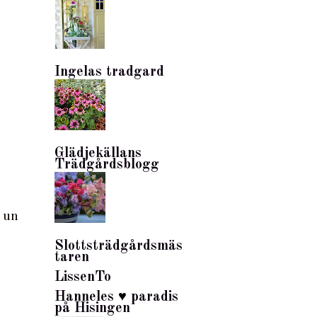
Ingelas tradgard
Glädjekällans
Trädgårdsblogg
 un
Slottsträdgårdsmäs
taren
LissenTo
Hanneles ♥ paradis
på Hisingen