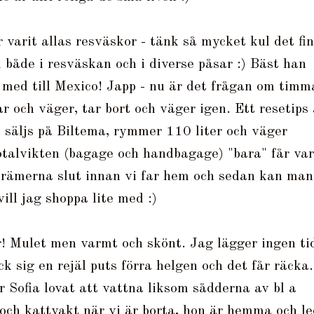
 varit allas resväskor - tänk så mycket kul det fi
både i resväskan och i diverse påsar :) Bäst han
 med till Mexico! Japp - nu är det frågan om timm
ar och väger, tar bort och väger igen. Ett resetips 
 säljs på Biltema, rymmer 110 liter och väger
otalvikten (bagage och handbagage) "bara" får va
krämerna slut innan vi far hem och sedan kan man
vill jag shoppa lite med :)
r! Mulet men varmt och skönt. Jag lägger ingen ti
k sig en rejäl puts förra helgen och det får räcka.
ar Sofia lovat att vattna liksom sådderna av bl a
och kattvakt när vi är borta, hon är hemma och le