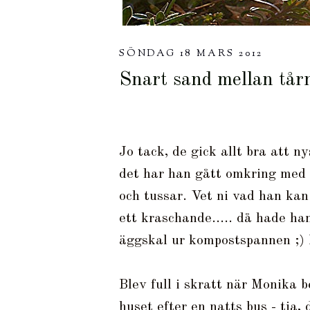
SÖNDAG 18 MARS 2012
Snart sand mellan tårn
Jo tack, de gick allt bra att n
det har han gått omkring med 
och tussar. Vet ni vad han kan 
ett kraschande..... då hade ha
äggskal ur kompostspannen ;) D
Blev full i skratt när Monika 
huset efter en natts bus - tja, 