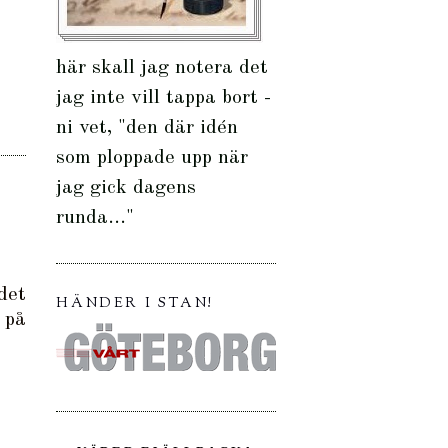
här skall jag notera det
jag inte vill tappa bort -
ni vet, "den där idén
som ploppade upp när
jag gick dagens
runda..."
det
HÄNDER I STAN!
 på