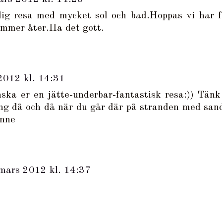
lig resa med mycket sol och bad.Hoppas vi har f
ommer åter.Ha det gott.
2012 kl. 14:31
ska er en jätte-underbar-fantastisk resa:)) Tänk
g då och då när du går där på stranden med san
onne
mars 2012 kl. 14:37