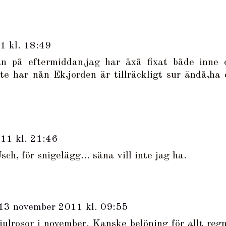
1 kl. 18:49
än på eftermiddan,jag har åxå fixat både inne 
te har nån Ek,jorden är tillräckligt sur ändå,ha 
11 kl. 21:46
ch, för snigelägg... såna vill inte jag ha.
13 november 2011 kl. 09:55
julrosor i november. Kanske belöning för allt regn