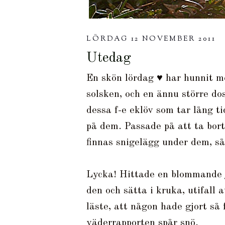
LÖRDAG 12 NOVEMBER 2011
Utedag
En skön lördag ♥ har hunnit me
solsken, och en ännu större do
dessa f-e eklöv som tar lång ti
på dem. Passade på att ta bort
finnas snigelägg under dem, så
Lycka! Hittade en blommande j
den och sätta i kruka, utifall 
läste, att någon hade gjort så 
väderrapporten spår snö.