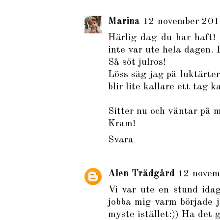
Marina
12 november 201
Härlig dag du har haft! 
inte var ute hela dagen. D
Så söt julros!
Löss såg jag på luktärte
blir lite kallare ett tag k
Sitter nu och väntar på 
Kram!
Svara
Alen Trädgård
12 novem
Vi var ute en stund idag
jobba mig varm började j
myste istället:)) Ha det