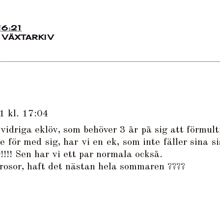
16:21
,
VÄXTARKIV
1 kl. 17:04
idriga eklöv, som behöver 3 år på sig att förmult
e för med sig, har vi en ek, som inte fäller sina si
!!! Sen har vi ett par normala också.
osor, haft det nästan hela sommaren ????