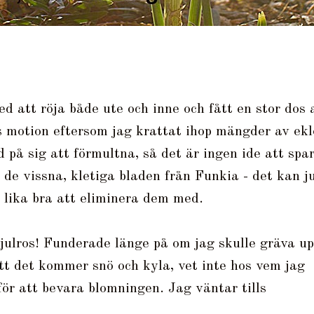
d att röja både ute och inne och fått en stor dos 
s motion eftersom jag krattat ihop mängder av ekl
d på sig att förmultna, så det är ingen ide att spa
 de vissna, kletiga bladen från Funkia - det kan j
 lika bra att eliminera dem med.
ulros! Funderade länge på om jag skulle gräva u
att det kommer snö och kyla, vet inte hos vem jag
för att bevara blomningen. Jag väntar tills