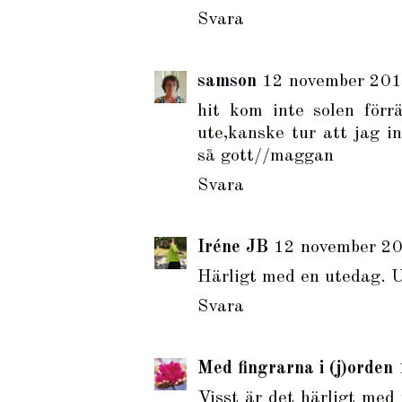
Svara
samson
12 november 201
hit kom inte solen förr
ute,kanske tur att jag in
så gott//maggan
Svara
Iréne JB
12 november 20
Härligt med en utedag. Us
Svara
Med fingrarna i (j)orden
Visst är det härligt med 