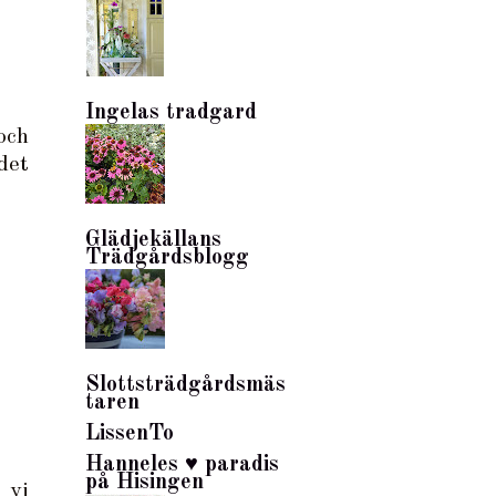
Ingelas tradgard
och
det
Glädjekällans
Trädgårdsblogg
Slottsträdgårdsmäs
taren
LissenTo
Hanneles ♥ paradis
på Hisingen
 vi