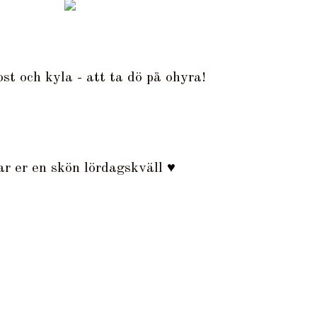
st och kyla - att ta dö på ohyra!
r er en skön lördagskväll ♥