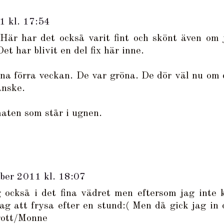
1 kl. 17:54
Här har det också varit fint och skönt även om 
et har blivit en del fix här inne.
rna förra veckan. De var gröna. De dör väl nu om 
anske.
maten som står i ugnen.
ber 2011 kl. 18:07
 också i det fina vädret men eftersom jag inte 
ag att frysa efter en stund:( Men då gick jag in 
 gott/Monne