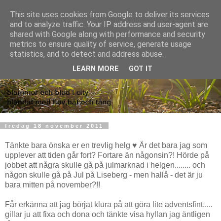
This site uses cookies from Google to deliver its services
and to analyze traffic. Your IP address and user-agent are
shared with Google along with performance and security
metrics to ensure quality of service, generate usage
statistics, and to detect and address abuse.
LEARN MORE
GOT IT
fredag 18 november 2011
Tänkte bara önska er en trevlig helg ♥ Är det bara jag som
upplever att tiden går fort? Fortare än någonsin?! Hörde på
jobbet att några skulle gå på julmarknad i helgen........ och
någon skulle gå på Jul på Liseberg - men hallå - det är ju
bara mitten på november?!!
Får erkänna att jag börjat klura på att göra lite adventsfint.....
gillar ju att fixa och dona och tänkte visa hyllan jag äntligen