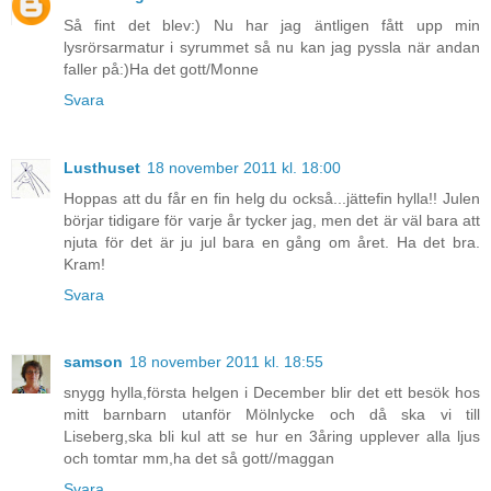
Så fint det blev:) Nu har jag äntligen fått upp min
lysrörsarmatur i syrummet så nu kan jag pyssla när andan
faller på:)Ha det gott/Monne
Svara
Lusthuset
18 november 2011 kl. 18:00
Hoppas att du får en fin helg du också...jättefin hylla!! Julen
börjar tidigare för varje år tycker jag, men det är väl bara att
njuta för det är ju jul bara en gång om året. Ha det bra.
Kram!
Svara
samson
18 november 2011 kl. 18:55
snygg hylla,första helgen i December blir det ett besök hos
mitt barnbarn utanför Mölnlycke och då ska vi till
Liseberg,ska bli kul att se hur en 3åring upplever alla ljus
och tomtar mm,ha det så gott//maggan
Svara