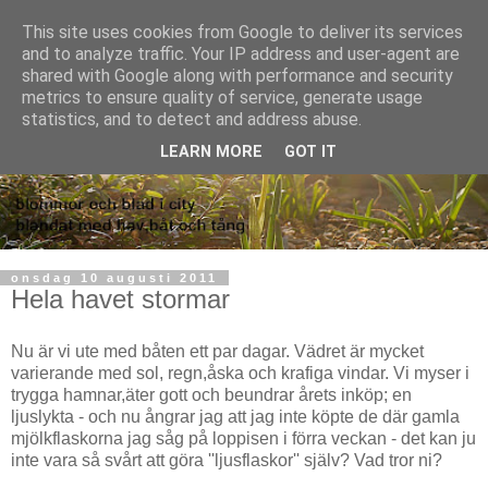
This site uses cookies from Google to deliver its services
and to analyze traffic. Your IP address and user-agent are
shared with Google along with performance and security
metrics to ensure quality of service, generate usage
statistics, and to detect and address abuse.
LEARN MORE
GOT IT
onsdag 10 augusti 2011
Hela havet stormar
Nu är vi ute med båten ett par dagar. Vädret är mycket
varierande med sol, regn,åska och krafiga vindar. Vi myser i
trygga hamnar,äter gott och beundrar årets inköp; en
ljuslykta - och nu ångrar jag att jag inte köpte de där gamla
mjölkflaskorna jag såg på loppisen i förra veckan - det kan ju
inte vara så svårt att göra ''ljusflaskor'' själv? Vad tror ni?