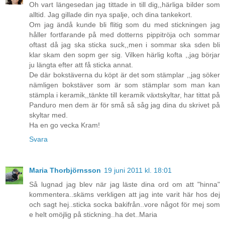
Oh vart längesedan jag tittade in till dig,,härliga bilder som
alltid. Jag gillade din nya spalje, och dina tankekort.
Om jag ändå kunde bli flitig som du med stickningen jag
håller fortfarande på med dotterns pippitröja och sommar
oftast då jag ska sticka suck,,men i sommar ska sden bli
klar skam den sopm ger sig. Vilken härlig kofta ,,jag börjar
ju längta efter att få sticka annat.
De där bokstäverna du köpt är det som stämplar ,,jag söker
nämligen bokstäver som är som stämplar som man kan
stämpla i keramik,,tänkte till keramik växtskyltar, har tittat på
Panduro men dem är för små så såg jag dina du skrivet på
skyltar med.
Ha en go vecka Kram!
Svara
Maria Thorbjörnsson
19 juni 2011 kl. 18:01
Så lugnad jag blev när jag läste dina ord om att "hinna"
kommentera..skäms verkligen att jag inte varit här hos dej
och sagt hej..sticka socka bakifrån..vore något för mej som
e helt omöjlig på stickning..ha det..Maria