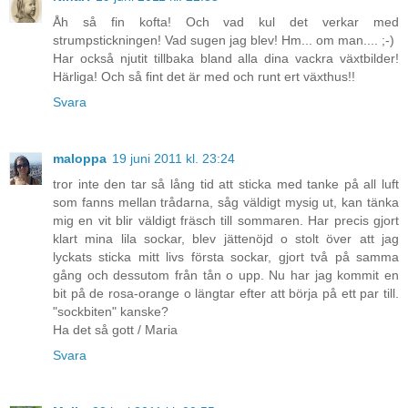
Åh så fin kofta! Och vad kul det verkar med
strumpstickningen! Vad sugen jag blev! Hm... om man.... ;-)
Har också njutit tillbaka bland alla dina vackra växtbilder!
Härliga! Och så fint det är med och runt ert växthus!!
Svara
maloppa
19 juni 2011 kl. 23:24
tror inte den tar så lång tid att sticka med tanke på all luft
som fanns mellan trådarna, såg väldigt mysig ut, kan tänka
mig en vit blir väldigt fräsch till sommaren. Har precis gjort
klart mina lila sockar, blev jättenöjd o stolt över att jag
lyckats sticka mitt livs första sockar, gjort två på samma
gång och dessutom från tån o upp. Nu har jag kommit en
bit på de rosa-orange o längtar efter att börja på ett par till.
"sockbiten" kanske?
Ha det så gott / Maria
Svara