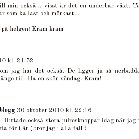
ill min också... visst är det en underbar växt. T
är som kallast och mörkast...
g på helgen! Kram kram
10 kl. 21:52
 om jag har det också. De ligger ju så nerbädd
länge till. Ha en skön söndag. Kram!
blogg
30 oktober 2010 kl. 22:16
 Hittade också stora julrosknoppar idag när jag 
a för i år ( tror jag i alla fall )