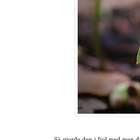
Så gjorde den i fjol med men då