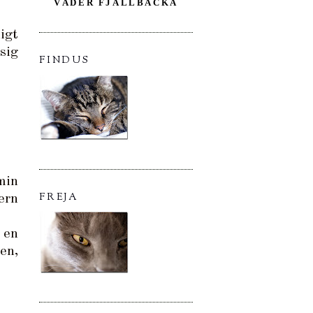
VÄDER FJÄLLBACKA
igt
sig
FINDUS
min
FREJA
ern
 en
en,