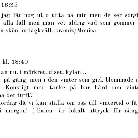
 18:35
 jag får nog ut o titta på min men de ser sorgl
i alla fall men man vet aldrig vad som gömmer 
 en skön lördagkväll..kramiz/Monica
 kl. 18:40
an nu, i mörkret, diset, kylan...
r på gång, men i den vinter som gick blommade 
gt. Konstigt med tanke på hur hård den vint
ha det tufft?
ördag då vi kan ställa om oss till vintertid o få
i morgon! ("Balen" är lokalt uttryck för säng