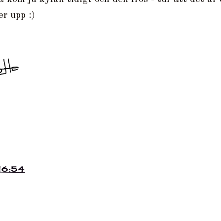
er upp :)
16:54