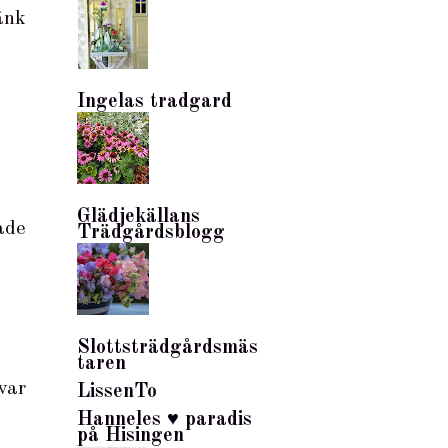
änk
Ingelas tradgard
Glädjekällans
ade
Trädgårdsblogg
Slottsträdgårdsmäs
taren
var
LissenTo
Hanneles ♥ paradis
på Hisingen