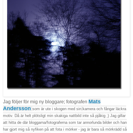
Mats
Jag följer för mig ny bloggare; fotografen
Andersson
som är ute i skogen med sin
kamera och fångar läckra
motiv. Då är helt plötsligt min skakiga nattbild inte så pjåkig ;) Jag gillar
att hitta de där bloggarna/fotograferna som tar annorlunda bilder och han
har gjort mig så nyfiken på att fota i mörker - jag är bara så mörkrädd så