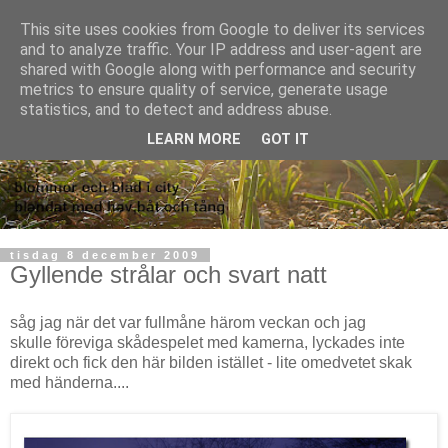
This site uses cookies from Google to deliver its services
and to analyze traffic. Your IP address and user-agent are
shared with Google along with performance and security
metrics to ensure quality of service, generate usage
statistics, and to detect and address abuse.
LEARN MORE
GOT IT
tisdag 8 december 2009
Gyllende strålar och svart natt
såg jag när det var fullmåne härom veckan och jag
skulle föreviga skådespelet med kamerna, lyckades inte
direkt och fick den här bilden istället - lite omedvetet skak
med händerna....