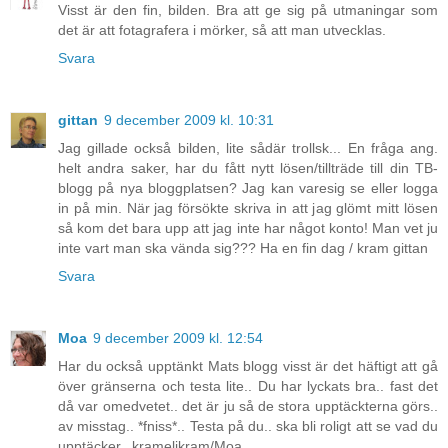
Visst är den fin, bilden. Bra att ge sig på utmaningar som
det är att fotagrafera i mörker, så att man utvecklas.
Svara
gittan
9 december 2009 kl. 10:31
Jag gillade också bilden, lite sådär trollsk... En fråga ang.
helt andra saker, har du fått nytt lösen/tillträde till din TB-
blogg på nya bloggplatsen? Jag kan varesig se eller logga
in på min. När jag försökte skriva in att jag glömt mitt lösen
så kom det bara upp att jag inte har något konto! Man vet ju
inte vart man ska vända sig??? Ha en fin dag / kram gittan
Svara
Moa
9 december 2009 kl. 12:54
Har du också upptänkt Mats blogg visst är det häftigt att gå
över gränserna och testa lite.. Du har lyckats bra.. fast det
då var omedvetet.. det är ju så de stora upptäckterna görs..
av misstag.. *fniss*.. Testa på du.. ska bli roligt att se vad du
upptäcker.. kramelikram/Moa