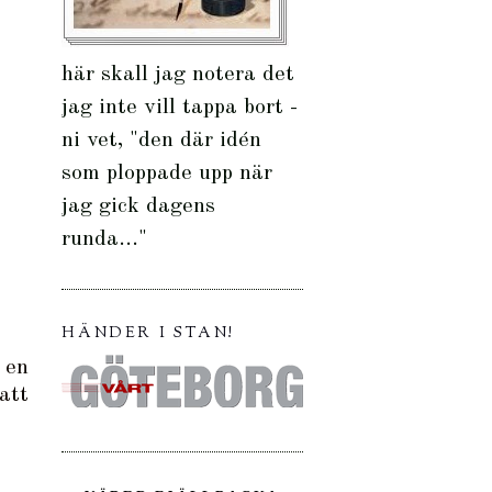
här skall jag notera det
jag inte vill tappa bort -
ni vet, "den där idén
som ploppade upp när
jag gick dagens
runda..."
HÄNDER I STAN!
 en
att