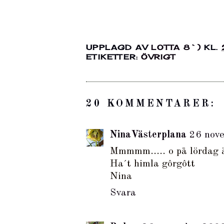
UPPLAGD AV
LOTTA 8`)
KL.
ETIKETTER:
ÖVRIGT
20 KOMMENTARER:
NinaVästerplana
26 nov
Mmmmm..... o på lördag ä
Ha´t himla gôrgôtt
Nina
Svara