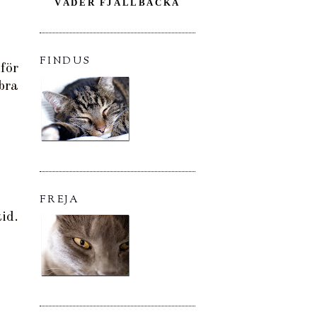
VÄDER FJÄLLBACKA
FINDUS
för
bra
FREJA
id.