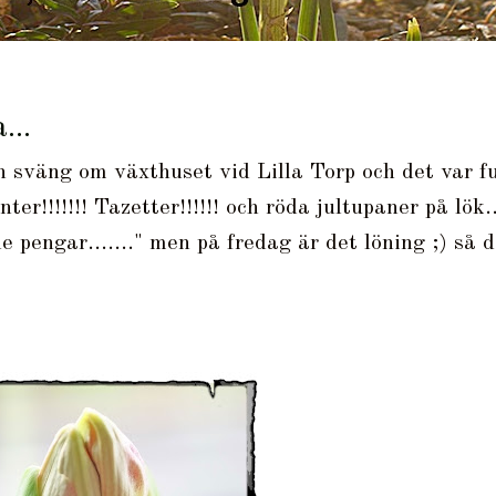
...
n sväng om växthuset vid Lilla Torp och det var fu
nter!!!!!!! Tazetter!!!!!! och röda jultupaner på lök..
 pengar......." men på fredag är det löning ;) så 