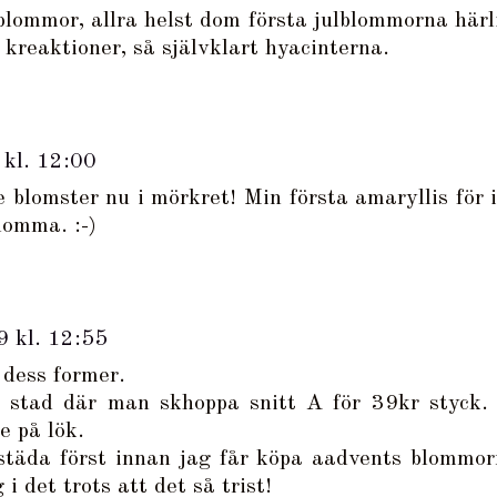
blommor, allra helst dom första julblommorna härl
a kreaktioner, så självklart hyacinterna.
kl. 12:00
 blomster nu i mörkret! Min första amaryllis för i
lomma. :-)
 kl. 12:55
 dess former.
la stad där man skhoppa snitt A för 39kr styck.
e på lök.
städa först innan jag får köpa aadvents blommor
 i det trots att det så trist!