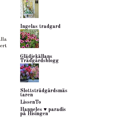
Ingelas tradgard
lla
ert
Glädjekällans
Trädgårdsblogg
Slottsträdgårdsmäs
taren
LissenTo
Hanneles ♥ paradis
på Hisingen