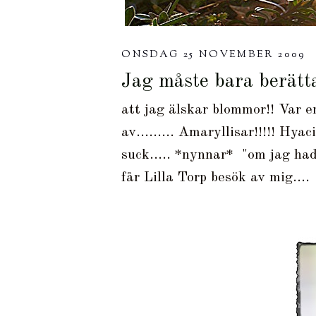
ONSDAG 25 NOVEMBER 2009
Jag måste bara berätta
att jag älskar blommor!! Var e
av......... Amaryllisar!!!!! Hyaci
suck..... *nynnar* "om jag hade
får Lilla Torp besök av mig....