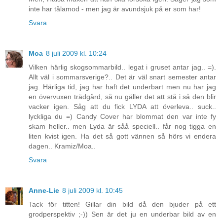
inte har tålamod - men jag är avundsjuk på er som har!
Svara
Moa
8 juli 2009 kl. 10:24
Vilken härlig skogsommarbild.. legat i gruset antar jag.. =).
Allt väl i sommarsverige?.. Det är väl snart semester antar
jag. Härliga tid, jag har haft det underbart men nu har jag
en övervuxen trädgård, så nu gäller det att stå i så den blir
vacker igen. Såg att du fick LYDA att överleva.. suck..
lyckliga du =) Candy Cover har blommat den var inte fy
skam heller.. men Lyda är såå speciell.. får nog tigga en
liten kvist igen. Ha det så gott vännen så hörs vi endera
dagen.. Kramiz/Moa..
Svara
Anne-Lie
8 juli 2009 kl. 10:45
Tack för titten! Gillar din bild då den bjuder på ett
grodperspektiv ;-)) Sen är det ju en underbar bild av en