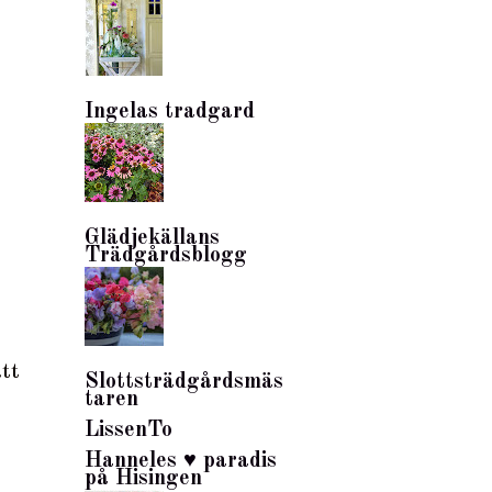
Ingelas tradgard
Glädjekällans
Trädgårdsblogg
tt
Slottsträdgårdsmäs
taren
LissenTo
Hanneles ♥ paradis
på Hisingen