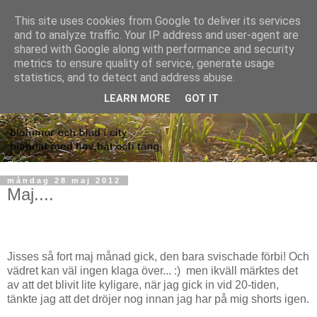
This site uses cookies from Google to deliver its services
and to analyze traffic. Your IP address and user-agent are
shared with Google along with performance and security
metrics to ensure quality of service, generate usage
statistics, and to detect and address abuse.
LEARN MORE
GOT IT
måndag 28 maj 2012
Maj....
Jisses så fort maj månad gick, den bara svischade förbi! Och
vädret kan väl ingen klaga över... :) men ikväll märktes det
av att det blivit lite kyligare, när jag gick in vid 20-tiden,
tänkte jag att det dröjer nog innan jag har på mig shorts igen.