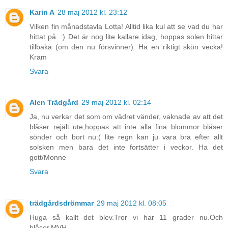
Karin A
28 maj 2012 kl. 23:12
Vilken fin månadstavla Lotta! Alltid lika kul att se vad du har
hittat på. :) Det är nog lite kallare idag, hoppas solen hittar
tillbaka (om den nu försvinner). Ha en riktigt skön vecka!
Kram
Svara
Alen Trädgård
29 maj 2012 kl. 02:14
Ja, nu verkar det som om vädret vänder, vaknade av att det
blåser rejält ute,hoppas att inte alla fina blommor blåser
sönder och bort nu:( lite regn kan ju vara bra efter allt
solsken men bara det inte fortsätter i veckor. Ha det
gott/Monne
Svara
trädgårdsdrömmar
29 maj 2012 kl. 08:05
Huga så kallt det blev.Tror vi har 11 grader nu.Och
blåser.MVH