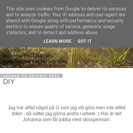
This site uses cookies from Google to deliver its services
and to analyze traffic. Your IP address and user-agent are
shared with Google along with performance and security
metrics to ensure quality of service, generate usage
statistics, and to detect and address abuse.
LEARN MORE
GOT IT
söndag 16 oktober 2011
DIY
.
Jag har alltid något på G som jag vill göra men inte alltid
tiden - då sätter jag gärna andra i arbete :) Här är det
Johanna som får jobba med skisspennan: