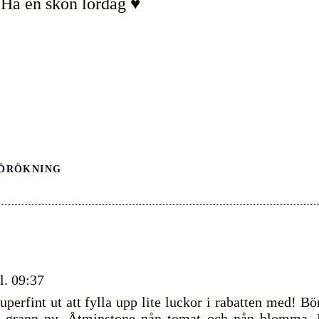
Ha en skön lördag ♥
FÖRÖKNING
l. 09:37
perfint ut att fylla upp lite luckor i rabatten med! Bö
ite grann nu. Åtminstone nån tomat och nån blomma. 