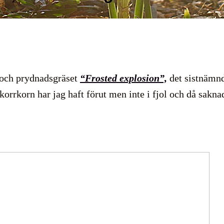
och prydnadsgräset
“Frosted explosion”,
det sistnämn
Ekorrkorn har jag haft förut men inte i fjol och då sakna