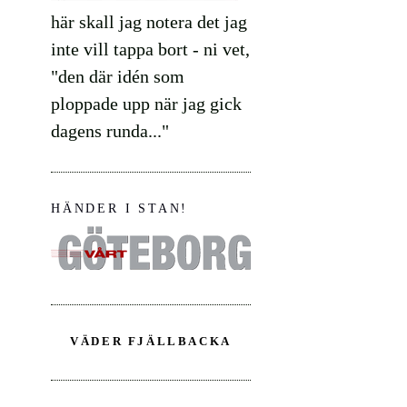
här skall jag notera det jag
inte vill tappa bort - ni vet,
"den där idén som
ploppade upp när jag gick
dagens runda..."
HÄNDER I STAN!
VÄDER FJÄLLBACKA