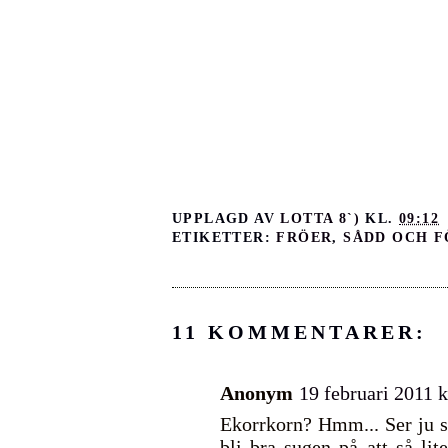
UPPLAGD AV
LOTTA 8`)
KL.
09:12
ETIKETTER:
FRÖER
,
SÅDD OCH 
11 KOMMENTARER:
Anonym
19 februari 2011 k
Ekorrkorn? Hmm... Ser ju su
bli bra sugen på att så l