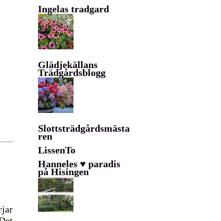
Ingelas tradgard
Glädjekällans
Trädgårdsblogg
Slottsträdgårdsmästa
ren
LissenTo
Hanneles ♥ paradis
på Hisingen
rjar
Det