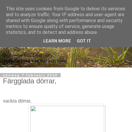
This site uses cookies from Google to deliver its services
and to analyze traffic. Your IP address and user-agent are
shared with Google along with performance and security
metrics to ensure quality of service, generate usage
statistics, and to detect and address abuse.
LEARN MORE
GOT IT
söndag 7 februari 2010
Färgglada dörrar,
vackra dörrar,