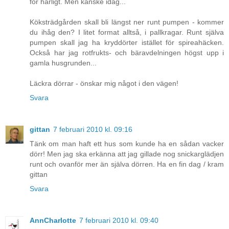
för härligt. Men kanske idag...
Köksträdgården skall bli längst ner runt pumpen - kommer
du ihåg den? I litet format alltså, i pallkragar. Runt själva
pumpen skall jag ha kryddörter istället för spireahäcken.
Också har jag rotfrukts- och bäravdelningen högst upp i
gamla husgrunden...
Läckra dörrar - önskar mig något i den vägen!
Svara
gittan
7 februari 2010 kl. 09:16
Tänk om man haft ett hus som kunde ha en sådan vacker
dörr! Men jag ska erkänna att jag gillade nog snickarglädjen
runt och ovanför mer än själva dörren. Ha en fin dag / kram
gittan
Svara
AnnCharlotte
7 februari 2010 kl. 09:40