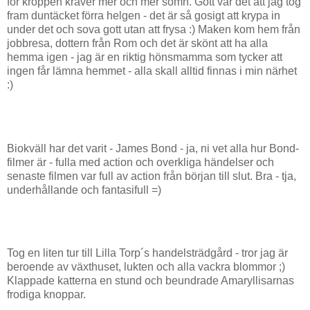
för kroppen kräver mer och mer sömn. Gott var det att jag tog
fram duntäcket förra helgen - det är så gosigt att krypa in
under det och sova gott utan att frysa :) Maken kom hem från
jobbresa, dottern från Rom och det är skönt att ha alla
hemma igen - jag är en riktig hönsmamma som tycker att
ingen får lämna hemmet - alla skall alltid finnas i min närhet
:)
Biokväll har det varit - James Bond - ja, ni vet alla hur Bond-
filmer är - fulla med action och overkliga händelser och
senaste filmen var full av action från början till slut. Bra - tja,
underhållande och fantasifull =)
Tog en liten tur till Lilla Torp´s handelsträdgård - tror jag är
beroende av växthuset, lukten och alla vackra blommor ;)
Klappade katterna en stund och beundrade Amaryllisarnas
frodiga knoppar.