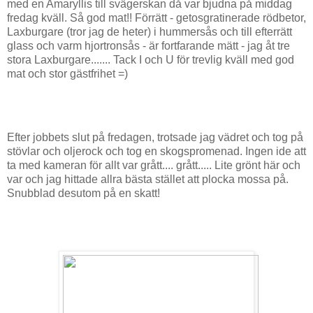
med en Amaryllis till svägerskan då var bjudna på middag
fredag kväll. Så god mat!! Förrätt - getosgratinerade rödbetor,
Laxburgare (tror jag de heter) i hummersås och till efterrätt
glass och varm hjortronsås - är fortfarande mätt - jag åt tre
stora Laxburgare....... Tack I och U för trevlig kväll med god
mat och stor gästfrihet =)
Efter jobbets slut på fredagen, trotsade jag vädret och tog på
stövlar och oljerock och tog en skogspromenad. Ingen ide att
ta med kameran för allt var grått.... grått..... Lite grönt här och
var och jag hittade allra bästa stället att plocka mossa på.
Snubblad desutom på en skatt!