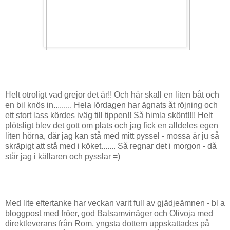
Helt otroligt vad grejor det är!! Och här skall en liten båt och
en bil knös in......... Hela lördagen har ägnats åt röjning och
ett stort lass kördes iväg till tippen!! Så himla skönt!!!! Helt
plötsligt blev det gott om plats och jag fick en alldeles egen
liten hörna, där jag kan stå med mitt pyssel - mossa är ju så
skräpigt att stå med i köket....... Så regnar det i morgon - då
står jag i källaren och pysslar =)
Med lite eftertanke har veckan varit full av gjädjeämnen - bl a
bloggpost med fröer, god Balsamvinäger och Olivoja med
direktleverans från Rom, yngsta dottern uppskattades på