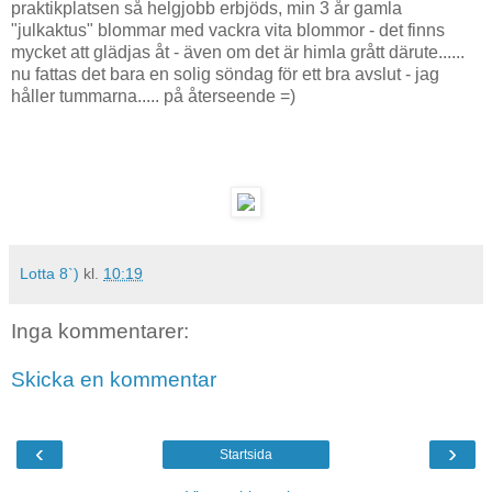
praktikplatsen så helgjobb erbjöds, min 3 år gamla
"julkaktus" blommar med vackra vita blommor - det finns
mycket att glädjas åt - även om det är himla grått därute......
nu fattas det bara en solig söndag för ett bra avslut - jag
håller tummarna..... på återseende =)
Lotta 8`)
kl.
10:19
Inga kommentarer:
Skicka en kommentar
‹
›
Startsida